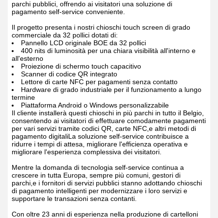
parchi pubblici, offrendo ai visitatori una soluzione di
pagamento self-service conveniente.
Il progetto presenta i nostri chioschi touch screen di grado
commerciale da 32 pollici dotati di:
Pannello LCD originale BOE da 32 pollici
400 nits di luminosità per una chiara visibilità all'interno e
all'esterno
Proiezione di schermo touch capacitivo
Scanner di codice QR integrato
Lettore di carte NFC per pagamenti senza contatto
Hardware di grado industriale per il funzionamento a lungo
termine
Piattaforma Android o Windows personalizzabile
Il cliente installerà questi chioschi in più parchi in tutto il Belgio,
consentendo ai visitatori di effettuare comodamente pagamenti
per vari servizi tramite codici QR, carte NFC,e altri metodi di
pagamento digitaliLa soluzione self-service contribuisce a
ridurre i tempi di attesa, migliorare l'efficienza operativa e
migliorare l'esperienza complessiva dei visitatori.
Mentre la domanda di tecnologia self-service continua a
crescere in tutta Europa, sempre più comuni, gestori di
parchi,e i fornitori di servizi pubblici stanno adottando chioschi
di pagamento intelligenti per modernizzare i loro servizi e
supportare le transazioni senza contanti.
Con oltre 23 anni di esperienza nella produzione di cartelloni