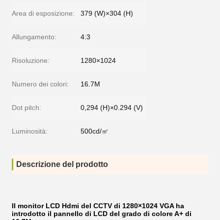
Area di esposizione:
379 (W)×304 (H)
Allungamento:
4:3
Risoluzione:
1280×1024
Numero dei colori:
16.7M
Dot pitch:
0,294 (H)×0.294 (V)
Luminosità:
500cd/㎡
Descrizione del prodotto
Il monitor LCD Hdmi del CCTV di 1280×1024 VGA ha
introdotto il pannello di LCD del grado di colore A+ di