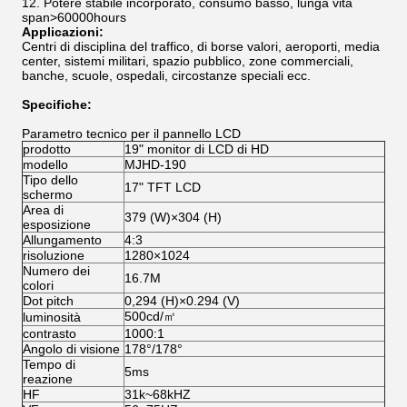
Potere stabile incorporato, consumo basso, lunga vita
span>60000hours
Applicazioni:
Centri di disciplina del traffico, di borse valori, aeroporti, media
center, sistemi militari, spazio pubblico, zone commerciali,
banche, scuole, ospedali, circostanze speciali ecc.
Specifiche:
Parametro tecnico per il pannello LCD
prodotto
19" monitor di LCD di HD
modello
MJHD-190
Tipo dello
17" TFT LCD
schermo
Area di
379 (W)×304 (H)
esposizione
Allungamento
4:3
risoluzione
1280×1024
Numero dei
16.7M
colori
Dot pitch
0,294 (H)×0.294 (V)
500cd/㎡
luminosità
contrasto
1000:1
Angolo di visione
178°/178°
Tempo di
5ms
reazione
HF
31k~68kHZ