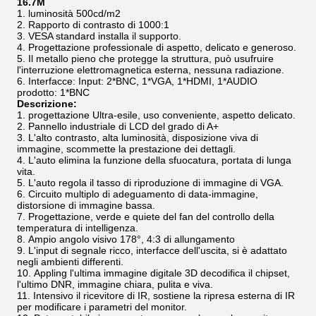
16.7M
luminosità 500cd/m2
Rapporto di contrasto di 1000:1
VESA standard installa il supporto.
Progettazione professionale di aspetto, delicato e generoso.
Il metallo pieno che protegge la struttura, può usufruire
l'interruzione elettromagnetica esterna, nessuna radiazione.
Interfacce: Input: 2*BNC, 1*VGA, 1*HDMI, 1*AUDIO
prodotto: 1*BNC
Descrizione:
progettazione Ultra-esile, uso conveniente, aspetto delicato.
Pannello industriale di LCD del grado di A+
L'alto contrasto, alta luminosità, disposizione viva di
immagine, scommette la prestazione dei dettagli.
L'auto elimina la funzione della sfuocatura, portata di lunga
vita.
L'auto regola il tasso di riproduzione di immagine di VGA.
Circuito multiplo di adeguamento di data-immagine,
distorsione di immagine bassa.
Progettazione, verde e quiete del fan del controllo della
temperatura di intelligenza.
Ampio angolo visivo 178°, 4:3 di allungamento
L'input di segnale ricco, interfacce dell'uscita, si è adattato
negli ambienti differenti.
Appling l'ultima immagine digitale 3D decodifica il chipset,
l'ultimo DNR, immagine chiara, pulita e viva.
Intensivo il ricevitore di IR, sostiene la ripresa esterna di IR
per modificare i parametri del monitor.