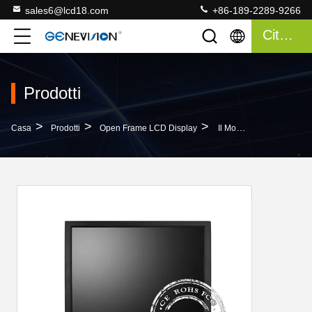
sales6@lcd18.com
+86-189-2289-9266
Citazione
Prodotti
>
>
>
Casa
Prodotti
Open Frame LCD Display
Il Monitor LCD Hdmi Del CCTV Di 1280×1024 VGA Ha Introdotto Il Pannello Di LCD Del Grado Di Colore A+ Di 16.7M