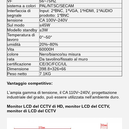
VF
56~75HZ
sistema a colori
PAL/NTSC/SECAM
Interfaccia di
Input: 2*BNC, 1*VGA, 1*HDMI, 1*AUDIO
segnale
prodotto: 1*BNC
tensione
CA 100V~240V
Sul modo
≤45W
Modello standby
≤3W
Temperatura di
0°~50°
lavoro
umidità
20%~80%
Vita
60000H
colore
Nero/bianco/su misura
rata
Da tavolino/fissato al muro
certificazione
CE/3C/FCC/UL
Dimensione
398.8×326×66
Peso netto
7.1KG
Vantaggio competitivo:
L'ampia gamma di tensione, il CA 110V~240V, progettazione
industriale del grado, può essere utilizzata nell'ambiente duro.
Monitor LCD del CCTV di HD, monitor LCD del CCTV,
monitor di LCD del CCTV