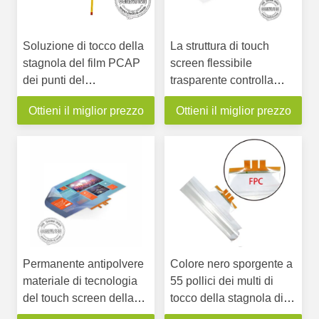
Soluzione di tocco della
La struttura di touch
stagnola del film PCAP
screen flessibile
dei punti del
trasparente controlla
contrassegno 2-100 di
pagina aperta 10 punti
Ottieni il miglior prezzo
Ottieni il miglior prezzo
Digital del touch screen
per il chiosco LCD
del grado industriale
100»
Permanente antipolvere
Colore nero sporgente a
materiale di tecnologia
55 pollici dei multi di
del touch screen della
tocco della stagnola di
cifra della stagnola
USB dell'interfaccia 10