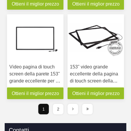
Ottieni il miglior prezzo
Ottieni il miglior prezzo
dell'ANIMALE
punti nani di tocco
DOMESTICO interattivo
nano del film
Video pagina di touch
153" video grande
screen della parete 153"
eccellente della pagina
grande eccellente per il
di touch screen della
monitor a 49 pollici della
parete per il monitor a 49
Ottieni il miglior prezzo
Ottieni il miglior prezzo
parete 3X2
pollici della parete 3X2
1
2
Contatti