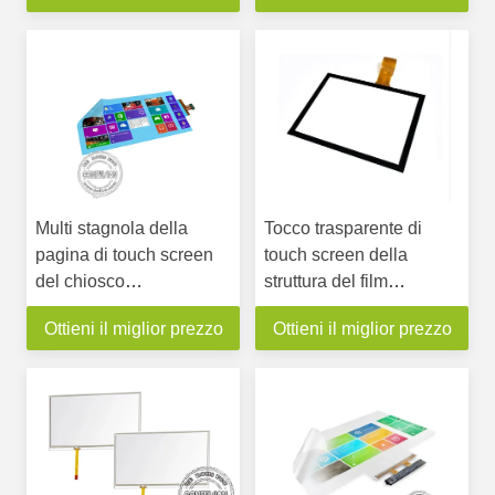
Multi stagnola della
Tocco trasparente di
pagina di touch screen
touch screen della
del chiosco
struttura del film
interattivo/una garanzia
dell'ANNUNCIO
Ottieni il miglior prezzo
Ottieni il miglior prezzo
a 43 pollici trasparente 1
dimensione nana PCAP
anno del film
del giocatore di multi
applicato