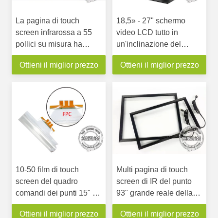
La pagina di touch
18,5» - 27" schermo
screen infrarossa a 55
video LCD tutto in
pollici su misura ha
un'inclinazione del
curvato 4*8 con il plug
supporto della Tabella
Ottieni il miglior prezzo
Ottieni il miglior prezzo
and play di USB
su giù il supporto di
sostegno del monitor di
rotazione di 360 gradi
10-50 film di touch
Multi pagina di touch
screen del quadro
screen di IR del punto
comandi dei punti 15" -
93" grande reale della
100» interattivi flessibili
video parete con
Ottieni il miglior prezzo
Ottieni il miglior prezzo
con USB
l'interfaccia di USB