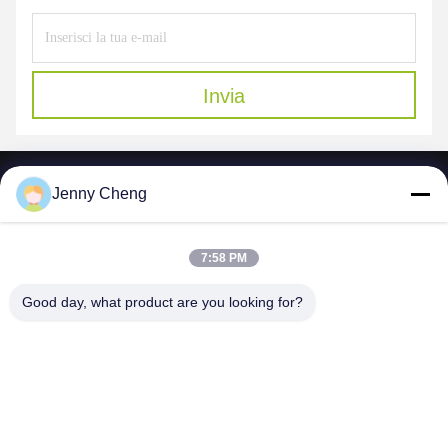
Invia
Jenny Cheng
7:58 PM
SHENZHEN MERCEDESTECHNOLOGY CO.,
LTD.
Good day, what product are you looking for?
sales6@lcd18.com
+86-189-22899266
4/F, D di costruzione, complesso industriale di