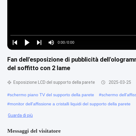
Loaded
:
0%
0:00
/
0:00
Play
Play
Play
Mute
Current
Duration
next
next
Fan dell'esposizione di pubblicità dell'ologra
Time
del soffitto con 2 lame
Esposizione LCD del supporto della parete
2025-03-25
#
schermo piano TV del supporto della parete
#
schermo dell'affiss
#
monitor dell'affissione a cristalli liquidi del supporto della parete
Guarda di più
Messaggi del visitatore