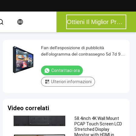
Ottieni Il Miglior Prezzo
Fan dell'esposizione di pubblicità
dell'ologramma del contrassegno 5d 7d 9d
3d di Wifi Digital del soffitto con 2 lame
Contattaci ora
Ulteriori informazioni
Video correlati
58.4inch 4K Wall Mount
PCAP Touch Screen LCD
Stretched Display
Monitor with HDMI in