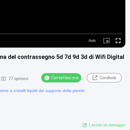
Auto
Picture-
Fullscre
in-
Picture
mma del contrassegno 5d 7d 9d 3d di Wifi Digital
Contattaci ora
Condividi
77 opinioni
ione a cristalli liquidi del supporto della parete
Lasciate un messaggio