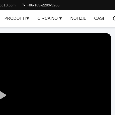
lcd18.com
+86-189-2289-9266
PRODOTTI
CIRCA NOI
NOTIZIE
CASI
Play
Video