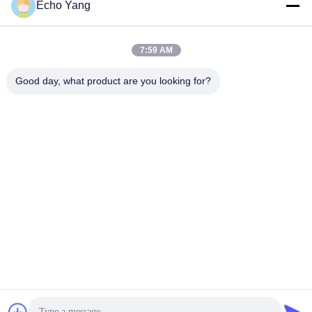
Echo Yang
7:59 AM
Good day, what product are you looking for?
Contrassegno d'attaccatura posteriore a 22 pollici di Digital
del sottopassaggio/bus grigio Media Player di colore
Contrassegno di Digital del bus
2024-11-26
489 opinioni