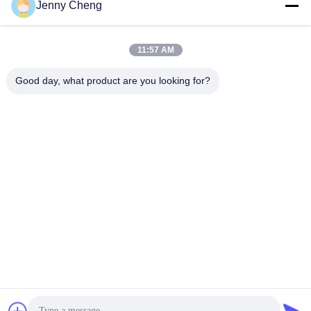
Jenny Cheng
11:57 AM
Good day, what product are you looking for?
Contrassegno a 26 pollici fissato al muro di Wifi Digital della
rete con il sistema di software di DMB
Esposizione del contrassegno di Digital
2025-09-17
66 opinioni