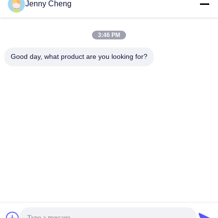
Jenny Cheng
3:46 PM
Good day, what product are you looking for?
Metal il contrassegno fissato al muro di Digital del pannello
del vetro temperato di caso a 18,5 pollici per l'elevatore
Esposizione LCD del supporto della parete
2020-12-03
565 opinioni