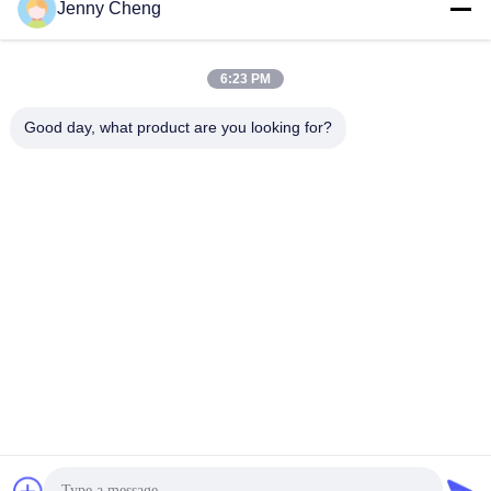
Jenny Cheng
6:23 PM
Good day, what product are you looking for?
Contrassegno LCD di Digital dello schermo di riconoscimento
di Codice sanitario dell'allarme UE di febbre del passaggio
astuto facciale del termometro
termometro facciale di riconoscimento
2024-05-30
1221 opinioni