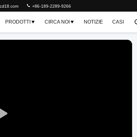
lcd18.com
+86-189-2289-9266
PRODOTTI
CIRCA NOI
NOTIZIE
CASI
Play
Video