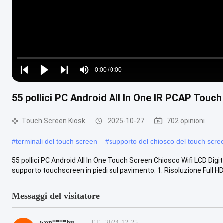
Loaded
:
0%
0:00
/
0:00
Play
Play
Play
Mute
Current
Duration
next
next
55 pollici PC Android All In One IR PCAP Touch
Time
Touch Screen Kiosk
2025-10-27
702 opinioni
#
terminali del touch screen
#
supporto del chiosco del touch scre
55 pollici PC Android All In One Touch Screen Chiosco Wifi LCD Digi
supporto touchscreen in piedi sul pavimento: 1. Risoluzione Full HD.
Messaggi del visitatore
won****hu
ET
2024-12-25