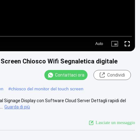
Auto
Picture-
Fullscre
in-
Picture
 Screen Chiosco Wifi Segnaletica digitale
Contattaci ora
Condividi
en
#
chiosco del monitor del touch screen
tal Signage Display con Software Cloud Server Dettagli rapidi del
..
Guarda di più
Lasciate un messaggio