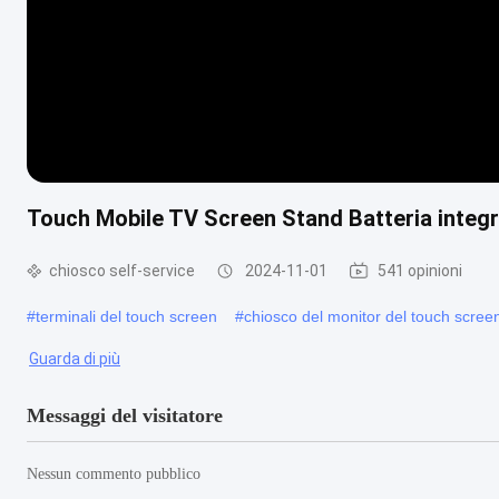
Touch Mobile TV Screen Stand Batteria integr
chiosco self-service
2024-11-01
541 opinioni
#
terminali del touch screen
#
chiosco del monitor del touch scree
Guarda di più
Messaggi del visitatore
Nessun commento pubblico