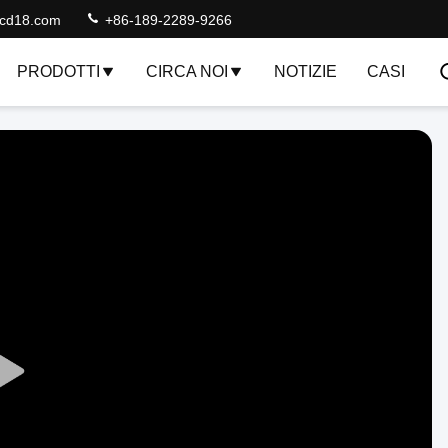
lcd18.com
+86-189-2289-9266
PRODOTTI
CIRCA NOI
NOTIZIE
CASI
Play
Video