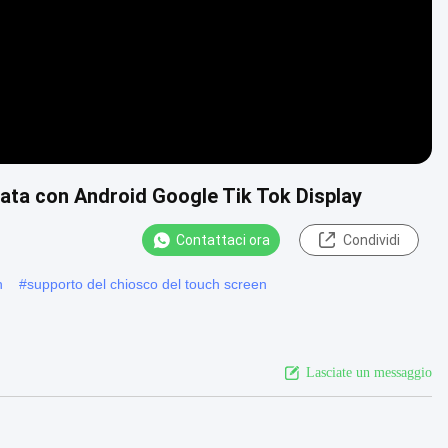
ata con Android Google Tik Tok Display
Contattaci ora
Condividi
n
#
supporto del chiosco del touch screen
Lasciate un messaggio