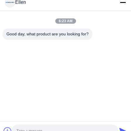
Ellen
6:23 AM
Good day, what product are you looking for?
21,5" giocatore promozionale di pubblicità dell'esposizione
dell'affissione a cristalli liquidi del supporto della parete
dell'elevatore, schermo esile di pubblicità dell'ascensore di
Esposizione LCD del supporto della parete
2021-05-20
USB della struttura
312 opinioni