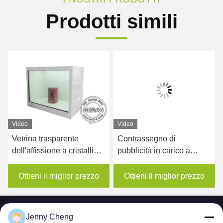
Prodotti simili
Video
Video
Vetrina trasparente
Contrassegno di
dell'affissione a cristalli
pubblicità in carico a
liquidi del supermercato
distanza Android 5,1 di
dello scaffale a 10,1 pollici
Digital della vetrina
Ottieni il miglior prezzo
Ottieni il miglior prezzo
delle merci una garanzia
trasparente a 65 pollici
di anno
astuta dell'affissione a
cristalli liquidi 4k
Jenny Cheng