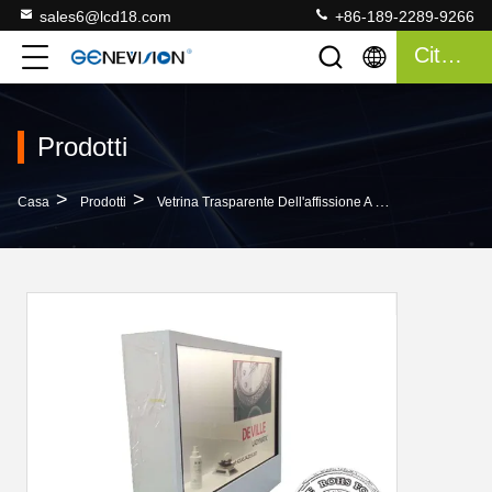
sales6@lcd18.com
+86-189-2289-9266
Citazione
Prodotti
>
>
>
Casa
Prodotti
Vetrina Trasparente Dell'affissione A Cristalli Liquidi