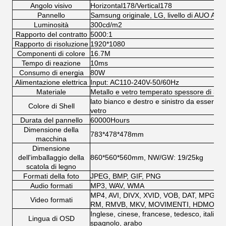
Angolo visivo
Horizontal178/Vertical178
Pannello
Samsung originale, LG, livello di AUO A
Luminosità
300cd/m2
Rapporto del contratto
5000:1
Rapporto di risoluzione
1920*1080
Componenti di colore
16.7M
Tempo di reazione
10ms
Consumo di energia
80W
Alimentazione elettrica
Input: AC110-240V-50/60Hz
Materiale
Metallo e vetro temperato spessore di 3
lato bianco e destro e sinistro da essere c
Colore di Shell
vetro
Durata del pannello
60000Hours
Dimensione della
783*478*478mm
macchina
Dimensione
dell'imballaggio della
860*560*560mm, NW/GW: 19/25kg
scatola di legno
Formati della foto
JPEG, BMP, GIF, PNG
Audio formati
MP3, WAV, WMA
MP4, AVI, DIVX, XVID, VOB, DAT, MPG, 
Video formati
RM, RMVB, MKV, MOVIMENTI, HDMOV, 
Inglese, cinese, francese, tedesco, italiano
Lingua di OSD
spagnolo, arabo