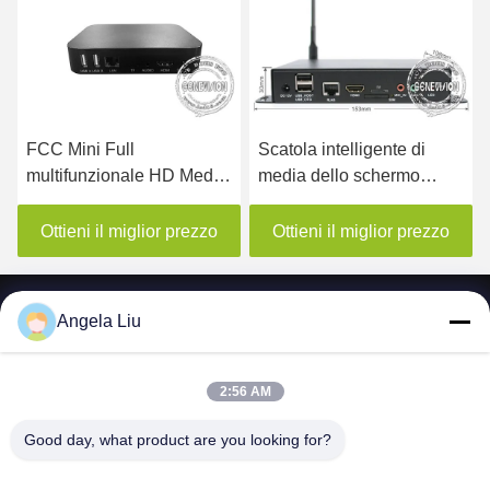
FCC Mini Full
Scatola intelligente di
multifunzionale HD Media
media dello schermo
Player 1080P
diviso HDMI Android con
il CPU RK3399
Ottieni il miglior prezzo
Ottieni il miglior prezzo
Angela Liu
2:56 AM
SHENZHEN MERCEDESTECHNOLOGY CO.,
LTD.
Good day, what product are you looking for?