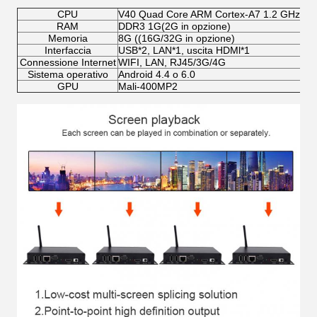
CPU
V40 Quad Core ARM Cortex-A7 1.2 GHz
RAM
DDR3 1G(2G in opzione)
Memoria
8G ((16G/32G in opzione)
Interfaccia
USB*2, LAN*1, uscita HDMl*1
Connessione Internet
WIFI, LAN, RJ45/3G/4G
Sistema operativo
Android 4.4 o 6.0
GPU
Mali-400MP2