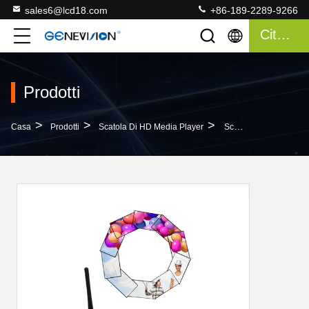
sales6@lcd18.com
+86-189-2289-9266
Citazione
Prodotti
>
>
>
Casa
Prodotti
Scatola Di HD Media Player
Scatola Di Android HD Media Player Che Scorre Unità Di Elaborazione Video D'impionbatura Per La Video Parete LCD Irregolare