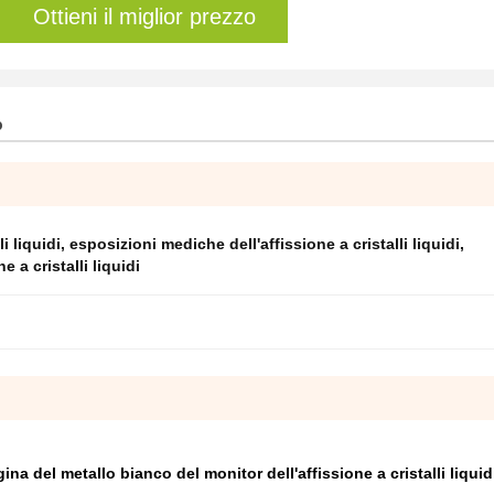
Ottieni il miglior prezzo
o
i liquidi
,
esposizioni mediche dell'affissione a cristalli liquidi
,
 a cristalli liquidi
ina del metallo bianco del monitor dell'affissione a cristalli liqui