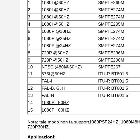
1
1080I @60HZ
SMPTE260M
2
1080I @60HZ
SMPTE274M
3
1080I @50HZ
SMPTE274M
4
1080I @50HZ
SMPTE295M
5
1080P @30HZ
SMPTE274M
6
1080P @25HZ
SMPTE274M
7
1080P @24HZ
SMPTE274M
8
720P @60HZ
SMPTE296M
9
720P @50HZ
SMPTE296M
10
NTSC (480I@60HZ)
SMPTE267
11
576I@50HZ
ITU-R BT601.5
PAL-I
ITU-R BT601.5
12
PAL-B, G, H
ITU-R BT601.5
13
PAL-N
ITU-R BT601.5
14
1080P 50HZ
15
1080P 60HZ
Nota: tale modo non fa support1080PSF24HZ, 1080I4
720P30HZ.
Applicazioni: