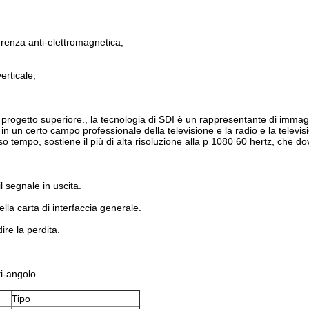
ferenza anti-elettromagnetica;
erticale;
l progetto superiore., la tecnologia di SDI è un rappresentante di immagi
o in un certo campo professionale della televisione e la radio e la televis
sso tempo, sostiene il più di alta risoluzione alla p 1080 60 hertz, che d
l segnale in uscita.
lla carta di interfaccia generale.
ire la perdita.
i-angolo.
Tipo