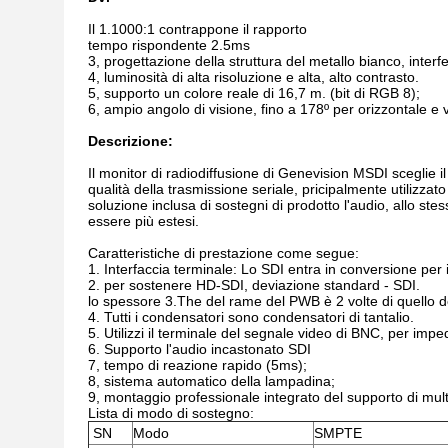
Il 1.1000:1 contrappone il rapporto
tempo rispondente 2.5ms
3, progettazione della struttura del metallo bianco, inter
4, luminosità di alta risoluzione e alta, alto contrasto.
5, supporto un colore reale di 16,7 m. (bit di RGB 8);
6, ampio angolo di visione, fino a 178º per orizzontale e v
Descrizione:
Il monitor di radiodiffusione di Genevision MSDI sceglie i
qualità della trasmissione seriale, pricipalmente utilizzat
soluzione inclusa di sostegni di prodotto l'audio, allo ste
essere più estesi.
Caratteristiche di prestazione come segue:
1. Interfaccia terminale: Lo SDI entra in conversione per i
2. per sostenere HD-SDI, deviazione standard - SDI.
lo spessore 3.The del rame del PWB è 2 volte di quello de
4. Tutti i condensatori sono condensatori di tantalio.
5. Utilizzi il terminale del segnale video di BNC, per imped
6. Supporto l'audio incastonato SDI
7, tempo di reazione rapido (5ms);
8, sistema automatico della lampadina;
9, montaggio professionale integrato del supporto di mult
Lista di modo di sostegno:
SN
Modo
SMPTE