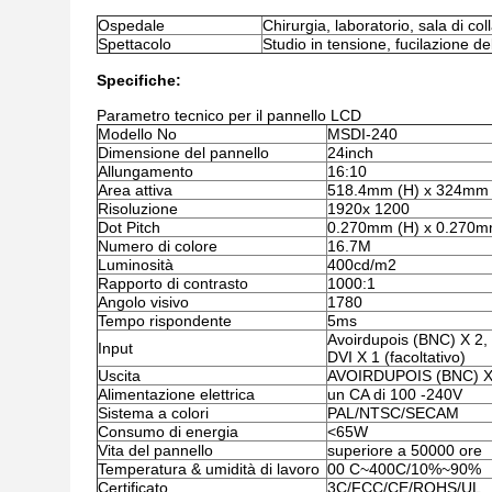
Ospedale
Chirurgia, laboratorio, sala di co
Spettacolo
Studio in tensione, fucilazione del
Specifiche:
Parametro tecnico per il pannello LCD
Modello No
MSDI-240
Dimensione del pannello
24inch
Allungamento
16:10
Area attiva
518.4mm (H) x 324mm 
Risoluzione
1920x 1200
Dot Pitch
0.270mm (H) x 0.270m
Numero di colore
16.7M
Luminosità
400cd/m2
Rapporto di contrasto
1000:1
Angolo visivo
1780
Tempo rispondente
5ms
Avoirdupois (BNC) X 2,
Input
DVI X 1 (facoltativo)
Uscita
AVOIRDUPOIS (BNC) X
Alimentazione elettrica
un CA di 100 -240V
Sistema a colori
PAL/NTSC/SECAM
Consumo di energia
<65W
Vita del pannello
superiore a 50000 ore
Temperatura & umidità di lavoro
00 C~400C/10%~90%
Certificato
3C/FCC/CE/ROHS/UL