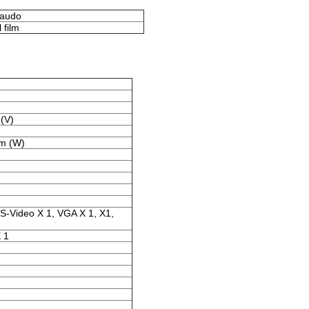
llaudo
 film
(V)
m (W)
 S-Video X 1, VGA X 1, X1,
 1