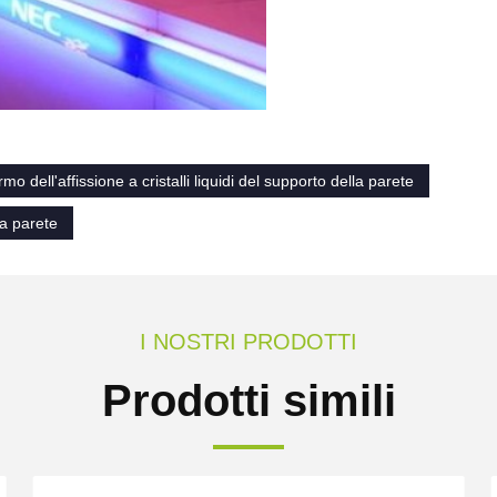
mo dell'affissione a cristalli liquidi del supporto della parete
lla parete
I NOSTRI PRODOTTI
Prodotti simili