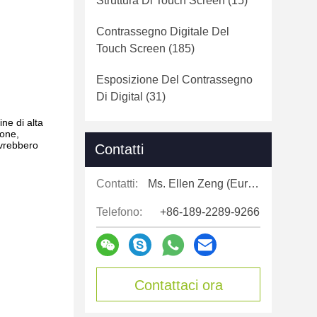
Struttura Di Touch Screen
(15)
Contrassegno Digitale Del
Touch Screen
(185)
Esposizione Del Contrassegno
Di Digital
(31)
ne di alta
ione,
ovrebbero
Contatti
Contatti:
Ms. Ellen Zeng (Europe, North and Shouth America)
Telefono:
+86-189-2289-9266
Contattaci ora