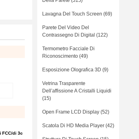
Della Parete
(315)
Lavagna Del Touch Screen
(69)
Parete Del Video Del
Contrassegno Di Digital
(122)
Termometro Facciale Di
Riconoscimento
(49)
Esposizione Olografica 3D
(9)
Vetrina Trasparente
Dell'affissione A Cristalli Liquidi
(15)
Open Frame LCD Display
(52)
Scatola Di HD Media Player
(42)
di FCC/di 3c