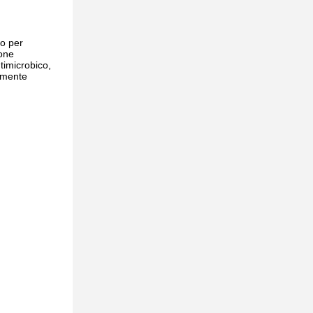
vo per
ione
timicrobico,
tamente