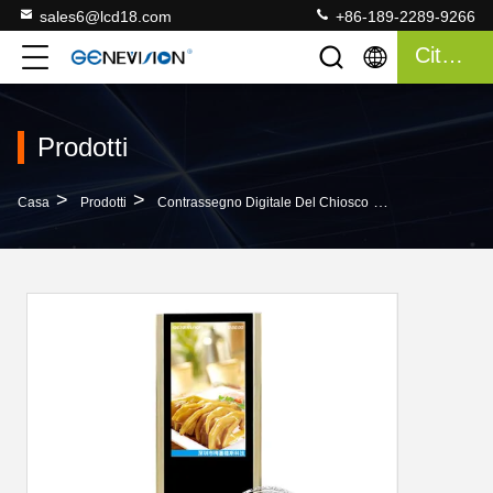
sales6@lcd18.com
+86-189-2289-9266
Citazione
Prodotti
>
>
>
Casa
Prodotti
Contrassegno Digitale Del Chiosco
Contrassegno I