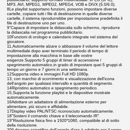
MP3, AVI, MPEG1, MPEG2, MPEG4, VOB e DIVX (5.0/6.0).
8Le playlist supportano funzioni, possono impostare diverse
cartelle, copiare tutti i file di destinazione in quelle diverse
cartelle, il sistema riprodurrebbe per impostazione predefinita il
file di destinazione uno per uno.
9"Capace di impostare la didascalia sullo schermo, riprodurre
la didascalia nel programma pubblicitario.
10Funzioni di orologio e calendario integrate nel sistema del
giocatore.
11,Automaticamente alzare o abbassare il volume del lettore
multimediale dopo aver terminato il periodo di tempo di
impostazione alla macchina in base alle vostre
esigenze.Supporto 5 gruppi di timer di accensione /
spegnimento automatico,in grado di impostare quei 5 gruppi di
tempo un giorno e 7 giorni in una settimana.
12Supporta video e immagini Full HD 1080p.
13, con marchio di scorrimento e visualizzazione dell'icona
dell'angolo per qualsiasi intervallo e quantità di segmento.
14Ripristino automatico e spegnimento periodico.
15,Supporta la funzione playlist e le diapositive mostrate
automaticamente.
16Adottare un adattatore di alimentazione esterno per
alimentare, più sicuro e affidabile.
17Display video PAL/NTSC riconosciuto automaticamente.
18"Sosteni il comando chiave e il telecomando IR".
19"Risoluzione fisica fino a 1920*1080, compatibile al di sotto
della risoluzione.
20Il disegno scientifico dell'angolo d'oro è adottato per il corpo,