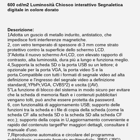
600 cd/m2 Luminosità Chiosco interattivo Segnaletica
digitale in colore dorato
Descrizione:
1Adotta un guscio di metallo indurito, antistatico, che
impedisce forti interferenze magnetiche.
2, con vetro temperato di spessore di 3 mm come strato
protettivo contro la superficie dello schermo LCD.
3"Adotta il nuovo schermo A+LCD, con elevato rapporto di
contrasto, alta luminosità, dura più a lungo e funziona meglio.
4,Supporta la scheda SD o la porta USB su un lettore; è
opzionale per la porta VGA, la porta video S e la
porta.Compatibile con tutti i formati di segnale video ad alta
definizione e l'ingresso del segnale video a definizione
standard(,YPbPr,VGA, CVBS*2) e uscita ((AV).
5"La funzione di blocco del sistema in modo sicuro per evitare
che la scheda di memoria flash e i contenuti pubblicitari
vengano tolti, può anche essere protetta da password.
6, con funzionalità di aggiornamento USB; supporto delle
funzioni tra la scheda e i file di copia della scheda (come la
scheda CF alla scheda SD o la scheda SD alla scheda CF
ecc.); supporto della copia in U,aggiornamento conveniente e
rapido del contenuto targetPer maggiori dettagli, consultare il
manuale d'uso.
7,Riproduzione automatica e circolare del programma
pubblicitario; supporto formato multimediale: JPEG (JPG),