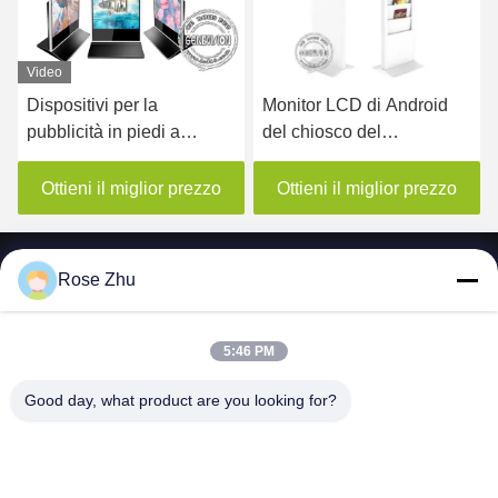
Video
Dispositivi per la
Monitor LCD di Android
pubblicità in piedi a
del chiosco del
pavimento
contrassegno dell'interno
di Digital che annuncia 22
Ottieni il miglior prezzo
Ottieni il miglior prezzo
pollici con lo scaffale del
giornale
Rose Zhu
5:46 PM
SHENZHEN MERCEDESTECHNOLOGY CO.,
LTD.
Good day, what product are you looking for?
sales6@lcd18.com