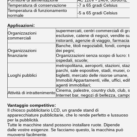
Fornitore di alimentazione
AC 110V - 240V, 50/60HZ
Temperatura di conservazione
-7 a 65 gradi Celsius
Temperatura di funzionamento
-5 a 65 gradi Celsius
normale
Applicazioni:
supermercati, centri commerciali di grand
Organizzazioni
esclusive, catene di negozi, vendite su lar
commerciali
ristoranti, agenzie di viaggio, farmacia.
Banche, titoli negoziabili, fondi, compagn
Organizzazioni
dei pegni;
finanziarie
Organizzazioni senza scopo di lucro: teleco
ospedali, scuole;
metropolitana, aeroporti, stazioni, stazioni d
parchi, sale espositive, stadi, musei, cent
Luoghi pubblici
biglietti, mercato delle risorse umane, centr
Immobili:Appartamenti, ville, uffici, edifici
agenti immobiliari;
Cinema, palestre, country club, club, sale
Attività di intrattenimento
Internet bar, negozi di bellezza, campo da
Vantaggio competitivo:
Il chiosco pubblicitario LCD, un grande stand di
apparecchiature pubblicitarie, che lo rende perfetto e lussuoso
per la pubblicità.
Tutte le macchine stand possono installare ruote. Dipende
dalle vostre esigenze. Se facciamo questo, la macchina può
muoversi facilmente.