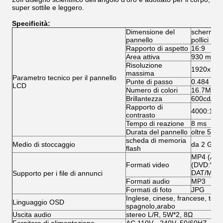
super sottile e leggero.
Specificità:
Dimensione del
schermo L
pannello
pollici
Rapporto di aspetto
16:9
Area attiva
930 mm ((
Risoluzione
1920x108
massima
Parametro tecnico per il pannello
Punte di passo
0.484 mm 
LCD
Numero di colori
16.7M
Brillantezza
600cd/m2
Rapporto di
4000:1
contrasto
Tempo di reazione
8 ms
Durata del pannello
oltre 500
scheda di memoria
Medio di stoccaggio
da 2 GB a
flash
MP4 (AVI
Formati video
(DVD:VOB
DAT/MPG
Supporto per i file di annunci
Formati audio
MP3
Formati di foto
JPG
Inglese, cinese, francese, tedes
Linguaggio OSD
spagnolo,arabo
Uscita audio
stereo L/R, 5W*2, 8Ω