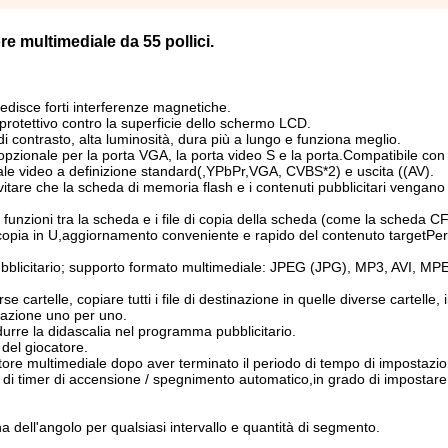
re multimediale da 55 pollici.
pedisce forti interferenze magnetiche.
rotettivo contro la superficie dello schermo LCD.
 contrasto, alta luminosità, dura più a lungo e funziona meglio.
zionale per la porta VGA, la porta video S e la porta.Compatibile con tu
nale video a definizione standard(,YPbPr,VGA, CVBS*2) e uscita ((AV).
itare che la scheda di memoria flash e i contenuti pubblicitari vengano t
funzioni tra la scheda e i file di copia della scheda (come la scheda C
copia in U,aggiornamento conveniente e rapido del contenuto targetPe
bblicitario; supporto formato multimediale: JPEG (JPG), MP3, AVI, MP
cartelle, copiare tutti i file di destinazione in quelle diverse cartelle, 
inazione uno per uno.
urre la didascalia nel programma pubblicitario.
 del giocatore.
ore multimediale dopo aver terminato il periodo di tempo di impostazio
 di timer di accensione / spegnimento automatico,in grado di impostare
a dell'angolo per qualsiasi intervallo e quantità di segmento.