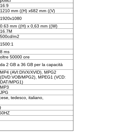
pollici
16:9
1210 mm ((H) x682 mm ((V)
1920x1080
0.63 mm ((H) x 0,63 mm ((W)
16.7M
500cd/m2
1500:1
8 ms
oltre 50000 ore
da 2 GB a 36 GB per la capacità
MP4 (AVI:DIVX/XVID), MPG2
(DVD:VOB/MPG2), MPEG1 (VCD:
DAT/MPG1)
MP3
JPG
cese, tedesco, italiano,
Ω
/60HZ