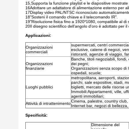
15,Supporta la funzione playlist e le diapositive mostra
16Adottare un adattatore di alimentazione esterno per ali
17Display video PAL/NTSC riconosciuto automaticament
18"Sosteni il comando chiave e il telecomando IR".
19"Risoluzione fisica fino a 1920*1080, compatibile al di s
20Il disegno scientifico dell'angolo d'oro è adottato per il
Applicazioni:
supermercati, centri commercial
Organizzazioni
esclusive, catene di negozi, vend
commerciali
ristoranti, agenzie di viaggio, f
Banche, titoli negoziabili, fond
Organizzazioni
dei pegni;
finanziarie
Organizzazioni senza scopo di lu
ospedali, scuole;
metropolitana, aeroporti, stazioni,
parchi, sale espositive, stadi, m
Luoghi pubblici
biglietti, mercato delle risorse u
Immobili:Appartamenti, ville, uffi
agenti immobiliari;
Cinema, palestre, country club, 
Attività di intrattenimento
Internet bar, negozi di bellezza
Specificità:
Dimensione del