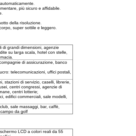
te automaticamente.
mentare, più sicuro e affidabile.
e.
otto della risoluzione.
 corpo, super sottile e leggero.
i di grandi dimensioni, agenzie
ite su larga scala, hotel con stelle,
armacia.
i, compagnie di assicurazione, banco
cro: telecomunicazioni, uffici postali,
 stazioni di servizio, caselli, librerie,
usei, centri congressi, agenzie di
mane, centri lotterie;
ci, edifici commerciali, sale modelli,
club, sale massaggi, bar, caffè,
, campo da golf
schermo LCD a colori reali da 55