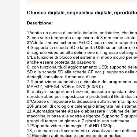
Chiosco digitale, segnaletica digitale, riprodutto
Descrizione:
1Adotta un guscio di metallo indurito, antistatico, che im
2, con vetro temperato di spessore di 3 mm come strato p
3"Adotta il nuovo schermo A+LCD, con elevato rapporto di
4,Supporta la scheda SD o la porta USB su un lettore; è op
di segnale video ad alta definizione e l'ingresso del seg
5"La funzione di blocco del sistema in modo sicuro per ev
anche essere protetta da password.
6, con funzionalità di aggiornamento USB; supporto delle 
SD o la scheda SD alla scheda CF ecc.); supporto della 
dettagli, consultare il manuale d'uso.
7,Riproduzione automatica e circolare del programma pu
MPEG2, MPEG4, VOB e DIVX (5.0/6.0).
8Le playlist supportano funzioni, possono impostare diverse 
riprodurrebbe per impostazione predefinita il file di dest
9"Capace di impostare la didascalia sullo schermo, riprod
10Funzioni di orologio e calendario integrate nel sistema
11,Automaticamente alzare o abbassare il volume del lett
macchina in base alle vostre esigenze.Supporto 5 gruppi
gruppi di tempo un giorno e 7 giorni in una settimana.
12Supporta video e immagini Full HD 1080p.
13, con marchio di scorrimento e visualizzazione dell'icon
14Ripristino automatico e spegnimento periodico.