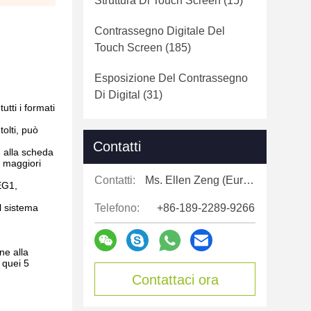
Struttura Di Touch Screen
(15)
Contrassegno Digitale Del
Touch Screen
(185)
Esposizione Del Contrassegno
Di Digital
(31)
tti i formati
olti, può
Contatti
F alla scheda
r maggiori
Contatti:
Ms. Ellen Zeng (Europe, North and Shouth America)
EG1,
il sistema
Telefono:
+86-189-2289-9266
ne alla
 quei 5
Contattaci ora