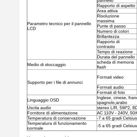
pannello
Rapporto di aspetto
Area attiva
Risoluzione
massima
Parametro tecnico per il pannello
Punte di passo
LCD
Numero di colori
Brillantezza
Rapporto di
contrasto
Tempo di reazione
Durata del pannello
scheda di memoria
Medio di stoccaggio
flash
Formati video
Supporto per i file di annunci
Formati audio
Formati di foto
Inglese, cinese, fran
Linguaggio OSD
spagnolo,arabo
Uscita audio
stereo L/R, 5W*2, 8
Fornitore di alimentazione
AC 110V - 240V, 50
Temperatura di conservazione
-7 a 65 gradi Celsius
Temperatura di funzionamento
-5 a 65 gradi Celsius
normale