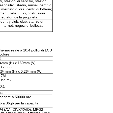
, stazioni di servizio, stazioni
 espositivi, stadio, musei, centri di
mercato di ora, centri di lotteria;
nti, ville, uffici, costruzioni
ediatori della proprietà;
country club, club, stanze di
Internet, negozi di bellezza,
hermo reale a 10,4 pollici di LCD
 colore
3
4mm (H) x 160mm (V)
0 x 600
264mm (H) x 0.264mm (W)
.7M
0cd/m2
0:1
ms
periore a 50000 ore
b a 36gb per la capacità
4 (AVI: DIVX/XVID), MPG2