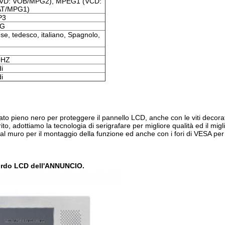
VD: VOB/MPG2), MPEG1 (VCD:
T/MPG1)
P3
PG
ese, tedesco, italiano, Spagnolo,
0HZ
i
i
to pieno nero per proteggere il pannello LCD, anche con le viti decora
ito, adottiamo la tecnologia di serigrafare per migliore qualità ed il migl
 al muro per il montaggio della funzione ed anche con i fori di VESA per 
ordo LCD dell'ANNUNCIO.