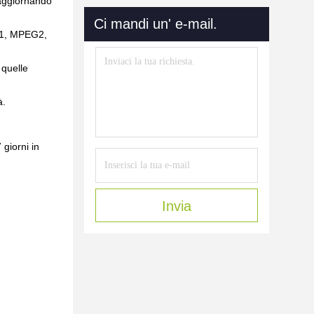
 aggiornando
Ci mandi un' e-mail.
G1, MPEG2,
 quelle
à.
 giorni in
Invia