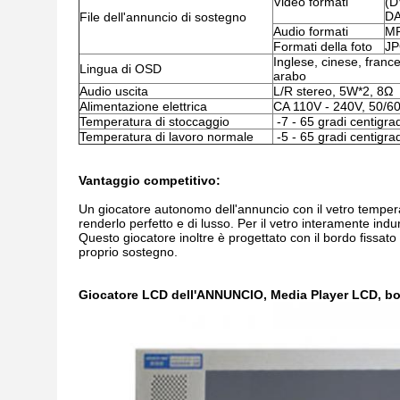
Video formati
(D
DA
File dell'annuncio di sostegno
Audio formati
M
Formati della foto
J
Inglese, cinese, franc
Lingua di OSD
arabo
Audio uscita
L/R stereo, 5W*2, 8Ω
Alimentazione elettrica
CA 110V - 240V, 50/6
Temperatura di stoccaggio
-7 - 65 gradi centigrad
Temperatura di lavoro normale
-5 - 65 gradi centigrad
Vantaggio competitivo:
Un giocatore autonomo dell'annuncio con il vetro tempera
renderlo perfetto e di lusso. Per il vetro interamente indur
Questo giocatore inoltre è progettato con il bordo fissato
proprio sostegno.
Giocatore LCD dell'ANNUNCIO, Media Player LCD, b