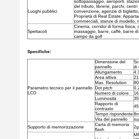
sottopassaggio, aeroporti, stazioni
del tributo, librerie, parchi, centri
Luoghi pubblici
convenzione, agenzie di biglietto, 
Proprietà di Real Estate: Appartame
commerciali, stanze di modello, m
Cinema, corridoi di forma fisica, 
Spettacoli
massaggio, barre, caffè, barre di 
campo da golf
Specifiche:
Dimensione del
Sc
pannello
di
Allungamento
4:
Area attiva
21
Max. Resolution
80
Parametro tecnico per il pannello
Dot pitch
0.
LCD
Numero di colore
16
Luminosità
35
Rapporto di
45
contrasto
Tempo rispondente
8
Vita del pannello
su
Carta di memoria
Supporto di memorizzazione
2g
flash
MP