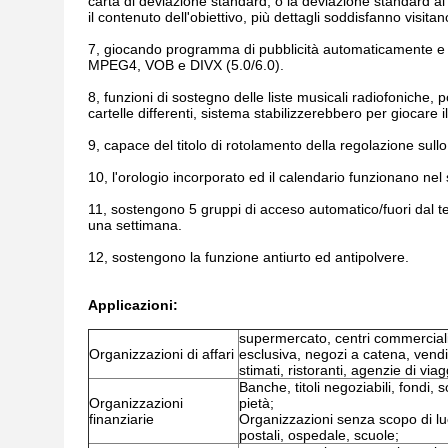
carta di deviazione standard, o la deviazione standard 
il contenuto dell'obiettivo, più dettagli soddisfanno visitan
7, giocando programma di pubblicità automaticamente e
MPEG4, VOB e DIVX (5.0/6.0).
8, funzioni di sostegno delle liste musicali radiofoniche, po
cartelle differenti, sistema stabilizzerebbero per giocare i
9, capace del titolo di rotolamento della regolazione sul
10, l'orologio incorporato ed il calendario funzionano nel
11, sostengono 5 gruppi di acceso automatico/fuori dal tem
una settimana.
12, sostengono la funzione antiurto ed antipolvere.
Applicazioni:
supermercato, centri commercial
Organizzazioni di affari
esclusiva, negozi a catena, vendi
stimati, ristoranti, agenzie di via
Banche, titoli negoziabili, fondi, 
Organizzazioni
pietà;
finanziarie
Organizzazioni senza scopo di luc
postali, ospedale, scuole;