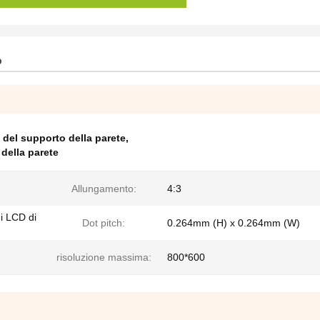
o
di del supporto della parete
,
 della parete
Allungamento:
4:3
di LCD di
Dot pitch:
0.264mm (H) x 0.264mm (W)
risoluzione massima:
800*600