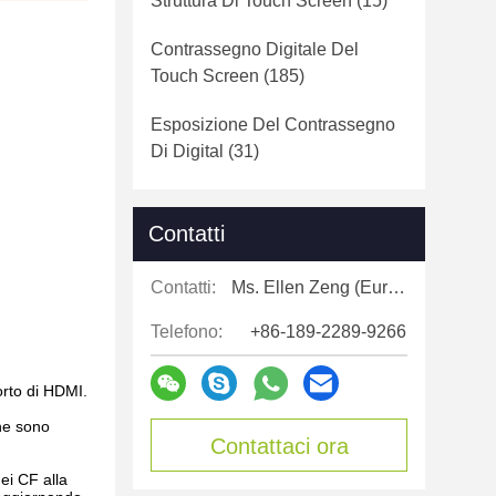
Struttura Di Touch Screen
(15)
Contrassegno Digitale Del
Touch Screen
(185)
Esposizione Del Contrassegno
Di Digital
(31)
Contatti
Contatti:
Ms. Ellen Zeng (Europe, North and Shouth America)
Telefono:
+86-189-2289-9266
orto di HDMI.
che sono
Contattaci ora
dei CF alla