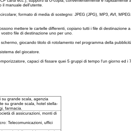
ai CF cardi ecc.); supporti la U-copia, convenientemente e rapidamente
o il manuale dell'utente.
 circolare; formato di media di sostegno: JPEG (JPG), MP3, AVI, MPE
ssono mettere le cartelle differenti, copiano tutti i file di destinazione a
l vostro file di destinazione uno per uno.
lo schermo, giocando titolo di rotolamento nel programma della pubblicit
 sistema del giocatore.
porizzatore, capaci di fissare quei 5 gruppi di tempo l'un giorno ed i 7
i su grande scala, agenzia
te su grande scala, hotel stella-
ggi, farmacia.
società di assicurazioni, monti di
ro: Telecomunicazioni, uffici