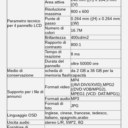
Area attiva
((V)
Risoluzione
800 x 600
massima
Punte di
0.264 mm ((H) x 0.264 mm
Parametro tecnico
passo
((W)
per il pannello LCD
Numero di
16.7M
colori
Brillantezza
400cd/m2
Rapporto di
800:1
contrasto
Tempo di
8 ms
reazione
Durata del
oltre 50000 ore
pannello
Medio di
scheda di
da 2 GB a 36 GB per la
conservazione
memoria flash
capacità
MP4
((AVI:DIVX/XVID),MPG2
Formati video
((DVD:VOB/MPG2),
Supporto per i file di
MPEG1 (VCD: DAT/MPG1)
annunci
Formati audio
MP3
Formati di
JPG
foto
Inglese, cinese, francese, tedesco,
Linguaggio OSD
italiano, spagnolo,arabo
Uscita audio
stereo L/R, 5W*2, 8Ω
Fornitore di