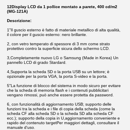
12Display LCD da 1 pollice montato a parete, 400 cd/m2
(MG-121A)
Descrizione:
1"Il guscio esterno è fatto di materiale metallico di alta qualità,
il colore per il guscio esterno: nero brillante.
2, con vetro temperato di spessore di 3 mm come strato
protettivo contro la superficie sicura dello schermo LCD.
3,Completamente nuovo LG o Samsung (Made in Korea) Un
pannello LCD di grado Stardard.
4,Supporta la scheda SD o la porta USB su un lettore; è
opzionale per la porta VGA, la porta S-video e la porta.
5"La funzione di blocco del sistema in modo sicuro per evitare
che la scheda di memoria flash e i contenuti pubblicitari
vengano rimossi, può anche essere protetta da password.
6, con funzionalità di aggiornamento USB; supporto delle
funzioni tra la scheda e i file di copia della scheda (come la
scheda CF alla scheda SD o la scheda SD alla scheda CF
ecc.); supporto della copia in U,aggiornamento conveniente e
rapido del contenuto targetPer maggiori dettagli, consultare il
manuale d'uso.