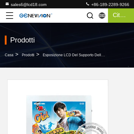
sales6@lcd18.com
+86-189-2289-9266
Citazione
Prodotti
>
>
>
Casa
Prodotti
Esposizione LCD Del Supporto Della Parete
Esposi