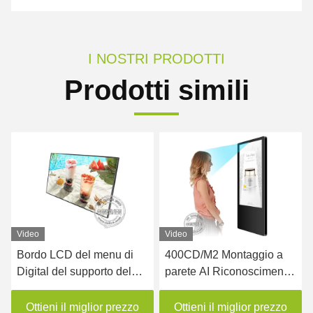
I NOSTRI PRODOTTI
Prodotti simili
Video
 di
400CD/M2 Montaggio a
Display pubblicitario L
del
parete AI Riconoscimento
da 450nits poster digita
della
facciale LCD Display di
montato a muro
te
segnaletica digitale per
rezzo
Ottieni il miglior prezzo
Ottieni il miglior prezz