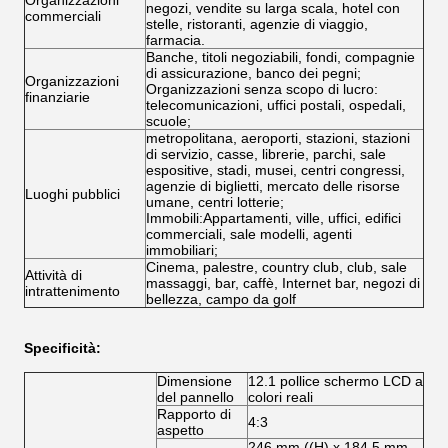
Organizzazioni
negozi, vendite su larga scala, hotel con
commerciali
stelle, ristoranti, agenzie di viaggio,
farmacia.
Banche, titoli negoziabili, fondi, compagnie
di assicurazione, banco dei pegni;
Organizzazioni
Organizzazioni senza scopo di lucro:
finanziarie
telecomunicazioni, uffici postali, ospedali,
scuole;
metropolitana, aeroporti, stazioni, stazioni
di servizio, casse, librerie, parchi, sale
espositive, stadi, musei, centri congressi,
agenzie di biglietti, mercato delle risorse
Luoghi pubblici
umane, centri lotterie;
Immobili:Appartamenti, ville, uffici, edifici
commerciali, sale modelli, agenti
immobiliari;
Cinema, palestre, country club, club, sale
Attività di
massaggi, bar, caffè, Internet bar, negozi di
intrattenimento
bellezza, campo da golf
Specificità:
Dimensione
12.1 pollice schermo LCD a
del pannello
colori reali
Rapporto di
4:3
aspetto
246 mm ((H) x 184,5 mm