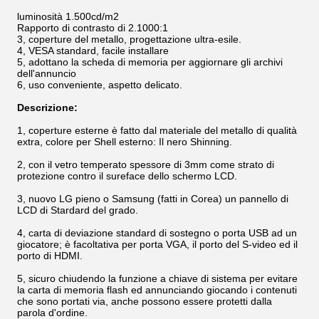
luminosità 1.500cd/m2
Rapporto di contrasto di 2.1000:1
3, coperture del metallo, progettazione ultra-esile.
4, VESA standard, facile installare
5, adottano la scheda di memoria per aggiornare gli archivi
dell'annuncio
6, uso conveniente, aspetto delicato.
Descrizione:
1, coperture esterne è fatto dal materiale del metallo di qualità
extra, colore per Shell esterno: Il nero Shinning.
2, con il vetro temperato spessore di 3mm come strato di
protezione contro il sureface dello schermo LCD.
3, nuovo LG pieno o Samsung (fatti in Corea) un pannello di
LCD di Stardard del grado.
4, carta di deviazione standard di sostegno o porta USB ad un
giocatore; è facoltativa per porta VGA, il porto del S-video ed il
porto di HDMI.
5, sicuro chiudendo la funzione a chiave di sistema per evitare
la carta di memoria flash ed annunciando giocando i contenuti
che sono portati via, anche possono essere protetti dalla
parola d'ordine.