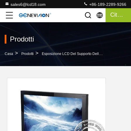
sales6@lcd18.com
+86-189-2289-9266
Citazione
Prodotti
>
>
>
Casa
Prodotti
Esposizione LCD Del Supporto Della Parete
Scher