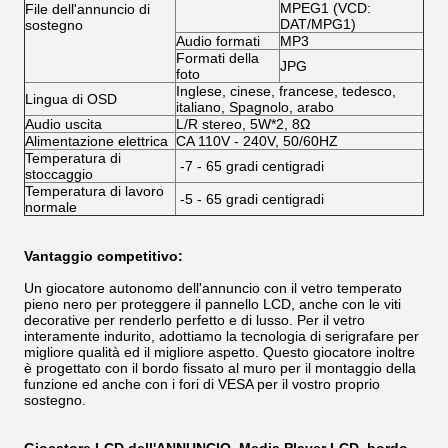
MPEG1 (VCD:
File dell'annuncio di
DAT/MPG1)
sostegno
Audio formati
MP3
Formati della
JPG
foto
Inglese, cinese, francese, tedesco,
Lingua di OSD
italiano, Spagnolo, arabo
Audio uscita
L/R stereo, 5W*2, 8Ω
Alimentazione elettrica
CA 110V - 240V, 50/60HZ
Temperatura di
-7 - 65 gradi centigradi
stoccaggio
Temperatura di lavoro
-5 - 65 gradi centigradi
normale
Vantaggio competitivo:
Un giocatore autonomo dell'annuncio con il vetro temperato
pieno nero per proteggere il pannello LCD, anche con le viti
decorative per renderlo perfetto e di lusso. Per il vetro
interamente indurito, adottiamo la tecnologia di serigrafare per
migliore qualità ed il migliore aspetto. Questo giocatore inoltre
è progettato con il bordo fissato al muro per il montaggio della
funzione ed anche con i fori di VESA per il vostro proprio
sostegno.