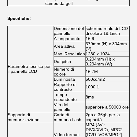
campo da golf
Specifiche:
Dimensione del
schermo reale di LCD
pannello
di colore 19.1inch
Allungamento
16:9
379mm (H) x 304mm
Area attiva
(V)
Max. Resolution
1280 x 1024
0.294mm (H) x
Dot pitch
0.294mm (W)
Parametro tecnico per
Numero di
il pannello LCD
16.7M
colore
Luminosità
500cd/m2
Rapporto di
1000:1
contrasto
Tempo
8ms
rispondente
Vita del
superiore a 50000 ore
pannello
Supporto di
Carta di
2gb a 36gb per la
memorizzazione
memoria flash
capacità
MP4 (AVI:
DIVX/XVID), MPG2
Video formati
(DVD: VOB/MPG2),