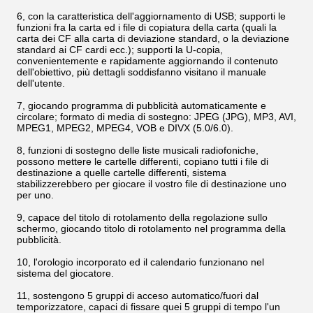
6, con la caratteristica dell'aggiornamento di USB; supporti le
funzioni fra la carta ed i file di copiatura della carta (quali la
carta dei CF alla carta di deviazione standard, o la deviazione
standard ai CF cardi ecc.); supporti la U-copia,
convenientemente e rapidamente aggiornando il contenuto
dell'obiettivo, più dettagli soddisfanno visitano il manuale
dell'utente.
7, giocando programma di pubblicità automaticamente e
circolare; formato di media di sostegno: JPEG (JPG), MP3, AVI,
MPEG1, MPEG2, MPEG4, VOB e DIVX (5.0/6.0).
8, funzioni di sostegno delle liste musicali radiofoniche,
possono mettere le cartelle differenti, copiano tutti i file di
destinazione a quelle cartelle differenti, sistema
stabilizzerebbero per giocare il vostro file di destinazione uno
per uno.
9, capace del titolo di rotolamento della regolazione sullo
schermo, giocando titolo di rotolamento nel programma della
pubblicità.
10, l'orologio incorporato ed il calendario funzionano nel
sistema del giocatore.
11, sostengono 5 gruppi di acceso automatico/fuori dal
temporizzatore, capaci di fissare quei 5 gruppi di tempo l'un