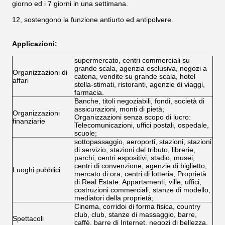
giorno ed i 7 giorni in una settimana.
12, sostengono la funzione antiurto ed antipolvere.
Applicazioni:
supermercato, centri commerciali su
grande scala, agenzia esclusiva, negozi a
Organizzazioni di
catena, vendite su grande scala, hotel
affari
stella-stimati, ristoranti, agenzie di viaggi,
farmacia.
Banche, titoli negoziabili, fondi, società di
assicurazioni, monti di pietà;
Organizzazioni
Organizzazioni senza scopo di lucro:
finanziarie
Telecomunicazioni, uffici postali, ospedale,
scuole;
sottopassaggio, aeroporti, stazioni, stazioni
di servizio, stazioni del tributo, librerie,
parchi, centri espositivi, stadio, musei,
centri di convenzione, agenzie di biglietto,
Luoghi pubblici
mercato di ora, centri di lotteria; Proprietà
di Real Estate: Appartamenti, ville, uffici,
costruzioni commerciali, stanze di modello,
mediatori della proprietà;
Cinema, corridoi di forma fisica, country
club, club, stanze di massaggio, barre,
Spettacoli
caffè, barre di Internet, negozi di bellezza,