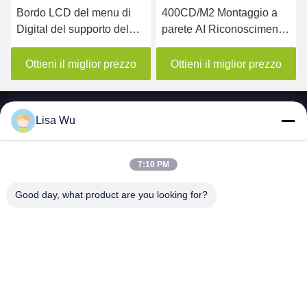
Bordo LCD del menu di
400CD/M2 Montaggio a
D
Digital del supporto del
parete AI Riconoscimento
d
soffitto del supporto della
facciale LCD Display di
m
parete per il ristorante
segnaletica digitale per
Ottieni il miglior prezzo
Ottieni il miglior prezzo
ascensori
Lisa Wu
7:10 PM
SHENZHEN MERCEDESTECHNOLOGY CO.,
LTD.
Good day, what product are you looking for?
sales6@lcd18.com
+86-189-2289-9266
4/F, D di costruzione, complesso industriale di
GongChuangYing, no. 8, Danzhutou, via di Nanwan, distretto di