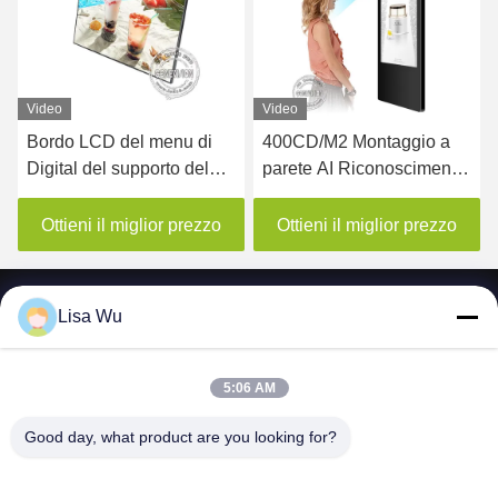
Video
Video
Bordo LCD del menu di
400CD/M2 Montaggio a
Digital del supporto del
parete AI Riconoscimento
soffitto del supporto della
facciale LCD Display di
parete per il ristorante
segnaletica digitale per
Ottieni il miglior prezzo
Ottieni il miglior prezzo
ascensori
Lisa Wu
5:06 AM
SHENZHEN MERCEDESTECHNOLOGY CO.,
LTD.
Good day, what product are you looking for?