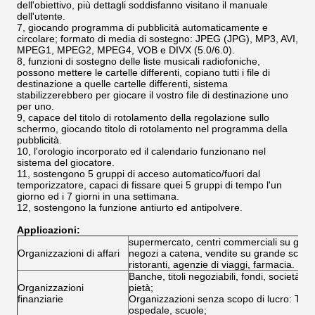
dell'obiettivo, più dettagli soddisfanno visitano il manuale
dell'utente.
7, giocando programma di pubblicità automaticamente e
circolare; formato di media di sostegno: JPEG (JPG), MP3, AVI,
MPEG1, MPEG2, MPEG4, VOB e DIVX (5.0/6.0).
8, funzioni di sostegno delle liste musicali radiofoniche,
possono mettere le cartelle differenti, copiano tutti i file di
destinazione a quelle cartelle differenti, sistema
stabilizzerebbero per giocare il vostro file di destinazione uno
per uno.
9, capace del titolo di rotolamento della regolazione sullo
schermo, giocando titolo di rotolamento nel programma della
pubblicità.
10, l'orologio incorporato ed il calendario funzionano nel
sistema del giocatore.
11, sostengono 5 gruppi di acceso automatico/fuori dal
temporizzatore, capaci di fissare quei 5 gruppi di tempo l'un
giorno ed i 7 giorni in una settimana.
12, sostengono la funzione antiurto ed antipolvere.
Applicazioni:
supermercato, centri commerciali su gran
Organizzazioni di affari
negozi a catena, vendite su grande scala, h
ristoranti, agenzie di viaggi, farmacia.
Banche, titoli negoziabili, fondi, società di
Organizzazioni
pietà;
finanziarie
Organizzazioni senza scopo di lucro: Telec
ospedale, scuole;