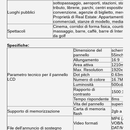
sottopassaggio, aeroporti, stazioni, stazion
tributo, librerie, parchi, centri espositivi, s
Luoghi pubblici
convenzione, agenzie di biglietto, mercato d
Proprietà di Real Estate: Appartamenti, ville
commerciali, stanze di modello, mediatori 
Cinema, corridoi di forma fisica, country c
Spettacoli
massaggio, barre, caffè, barre di Internet
da golf
Specifiche:
Dimensione del
schermo r
pannello
55inch
Allungamento
16:9
Area attiva
1210mm (
Max. Resolution
1920x 10
Parametro tecnico per il pannello
Dot pitch
0.63mm (
LCD
Numero di colore
16.7M
Luminosità
500cd/m2
Rapporto di
1500:1
contrasto
Tempo rispondente
8ms
Vita del pannello
superiore
Carta di memoria
Supporto di memorizzazione
2gb a 36g
flash
MP4 (AVI
Video formati
VOB/MPG
DAT/MPG
File dell'annuncio di sostegno