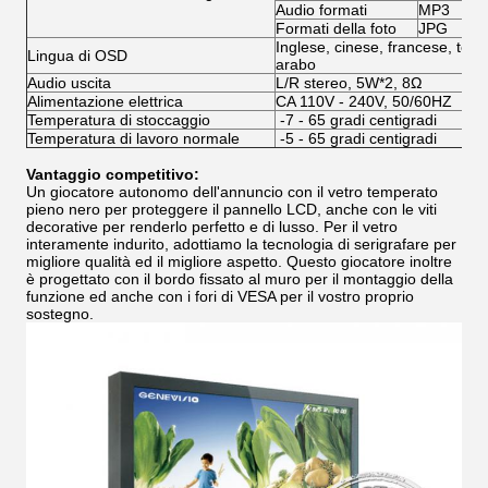
Audio formati
MP3
Formati della foto
JPG
Inglese, cinese, francese, tede
Lingua di OSD
arabo
Audio uscita
L/R stereo, 5W*2, 8Ω
Alimentazione elettrica
CA 110V - 240V, 50/60HZ
Temperatura di stoccaggio
-7 - 65 gradi centigradi
Temperatura di lavoro normale
-5 - 65 gradi centigradi
Vantaggio competitivo:
Un giocatore autonomo dell'annuncio con il vetro temperato
pieno nero per proteggere il pannello LCD, anche con le viti
decorative per renderlo perfetto e di lusso. Per il vetro
interamente indurito, adottiamo la tecnologia di serigrafare per
migliore qualità ed il migliore aspetto. Questo giocatore inoltre
è progettato con il bordo fissato al muro per il montaggio della
funzione ed anche con i fori di VESA per il vostro proprio
sostegno.