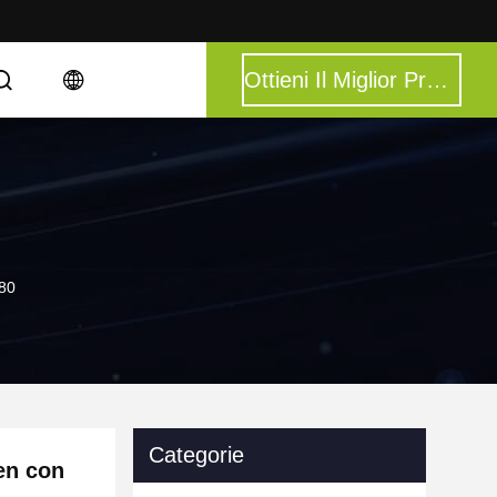
Ottieni Il Miglior Prezzo
080
Categorie
een con