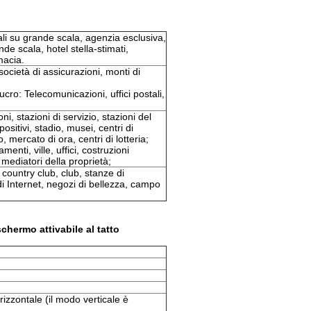
i su grande scala, agenzia esclusiva,
de scala, hotel stella-stimati,
macia.
 società di assicurazioni, monti di
cro: Telecomunicazioni, uffici postali,
i, stazioni di servizio, stazioni del
spositivi, stadio, musei, centri di
, mercato di ora, centri di lotteria;
enti, ville, uffici, costruzioni
mediatori della proprietà;
 country club, club, stanze di
i Internet, negozi di bellezza, campo
schermo attivabile al tatto
izzontale (il modo verticale è