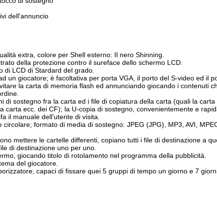
tocco di sostegno
vi dell'annuncio
ualità extra, colore per Shell esterno: Il nero Shinning.
rato della protezione contro il sureface dello schermo LCD.
o di LCD di Stardard del grado.
 un giocatore; è facoltativa per porta VGA, il porto del S-video ed il po
evitare la carta di memoria flash ed annunciando giocando i contenuti 
ordine.
 di sostegno fra la carta ed i file di copiatura della carta (quali la carta
lla carta ecc. dei CF); la U-copia di sostegno, convenientemente e rap
a il manuale dell'utente di visita.
circolare; formato di media di sostegno: JPEG (JPG), MP3, AVI, MP
o mettere le cartelle differenti, copiano tutti i file di destinazione a que
 file di destinazione uno per uno.
hermo, giocando titolo di rotolamento nel programma della pubblicità.
stema del giocatore.
orizzatore, capaci di fissare quei 5 gruppi di tempo un giorno e 7 giorn