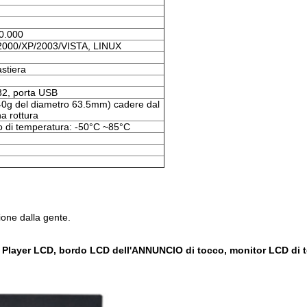
00.000
00/XP/2003/VISTA, LINUX
astiera
232, porta USB
040g del diametro 63.5mm) cadere dal
na rottura
 di temperatura: -50°C ~85°C
ione dalla gente.
 Player LCD, bordo LCD dell'ANNUNCIO di tocco, monitor LCD di 