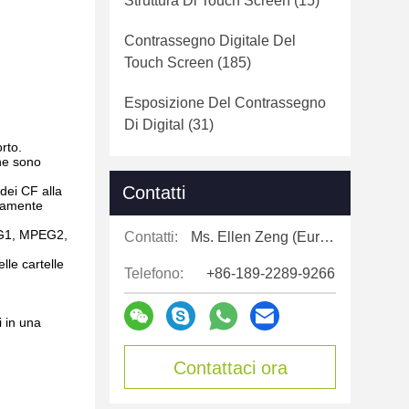
Struttura Di Touch Screen
(15)
Contrassegno Digitale Del
Touch Screen
(185)
Esposizione Del Contrassegno
Di Digital
(31)
rto.
che sono
Contatti
 dei CF alla
idamente
EG1, MPEG2,
Contatti:
Ms. Ellen Zeng (Europe, North and Shouth America)
lle cartelle
Telefono:
+86-189-2289-9266
i in una
Contattaci ora