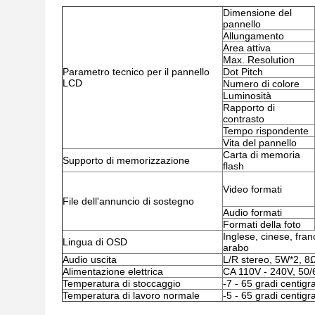
Dimensione del
pannello
Allungamento
Area attiva
Max. Resolution
Parametro tecnico per il pannello
Dot Pitch
LCD
Numero di colore
Luminosità
Rapporto di
contrasto
Tempo rispondente
Vita del pannello
Carta di memoria
Supporto di memorizzazione
flash
Video formati
File dell'annuncio di sostegno
Audio formati
Formati della foto
Inglese, cinese, fran
Lingua di OSD
arabo
Audio uscita
L/R stereo, 5W*2, 8
Alimentazione elettrica
CA 110V - 240V, 50
Temperatura di stoccaggio
-7 - 65 gradi centigr
Temperatura di lavoro normale
-5 - 65 gradi centigr