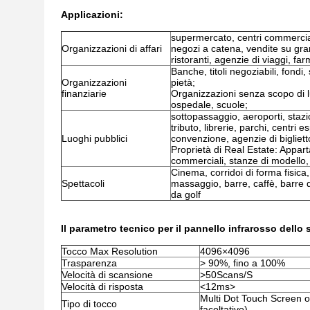
Applicazioni:
supermercato, centri commercial
Organizzazioni di affari
negozi a catena, vendite su gran
ristoranti, agenzie di viaggi, far
Banche, titoli negoziabili, fondi,
Organizzazioni
pietà;
finanziarie
Organizzazioni senza scopo di lu
ospedale, scuole;
sottopassaggio, aeroporti, stazion
tributo, librerie, parchi, centri e
Luoghi pubblici
convenzione, agenzie di biglietto
Proprietà di Real Estate: Appartam
commerciali, stanze di modello, 
Cinema, corridoi di forma fisica,
Spettacoli
massaggio, barre, caffè, barre d
da golf
Il parametro tecnico per il pannello infrarosso dello 
Tocco Max Resolution
4096×4096
Trasparenza
> 90%, fino a 100%
Velocità di scansione
>50Scans/S
Velocità di risposta
<12ms>
Multi Dot Touch Screen or
Tipo di tocco
facoltativo)