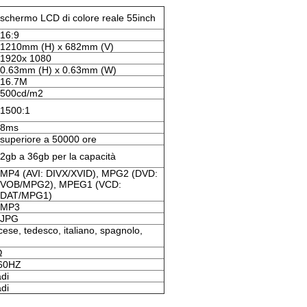
schermo LCD di colore reale 55inch
16:9
1210mm (H) x 682mm (V)
1920x 1080
0.63mm (H) x 0.63mm (W)
16.7M
500cd/m2
1500:1
8ms
superiore a 50000 ore
2gb a 36gb per la capacità
MP4 (AVI: DIVX/XVID), MPG2 (DVD:
VOB/MPG2), MPEG1 (VCD:
DAT/MPG1)
MP3
JPG
cese, tedesco, italiano, spagnolo,
Ω
/60HZ
adi
adi