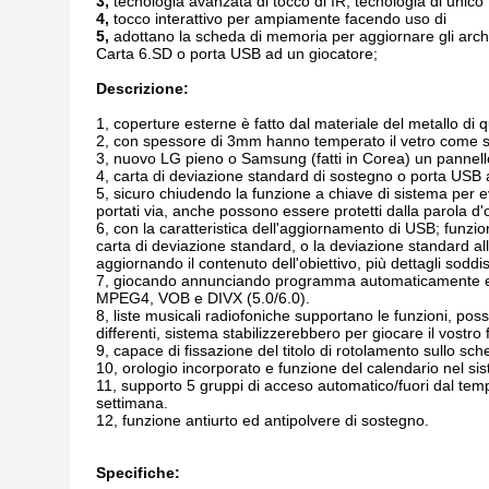
3,
tecnologia avanzata di tocco di IR, tecnologia di
unico
4,
tocco interattivo per ampiamente facendo uso di
5,
adottano la scheda di memoria per aggiornare gli archi
Carta 6.SD o porta USB ad un giocatore;
Descrizione:
1, coperture esterne è fatto dal materiale del metallo di q
2, con spessore di 3mm hanno temperato il vetro come st
3, nuovo LG pieno o Samsung (fatti in Corea) un pannell
4, carta di deviazione standard di sostegno o porta USB ad
5, sicuro chiudendo la funzione a chiave di sistema per 
portati via, anche possono essere protetti dalla parola d'
6, con la caratteristica dell'aggiornamento di USB; funzioni
carta di deviazione standard, o la deviazione standard a
aggiornando il contenuto dell'obiettivo, più dettagli soddisf
7, giocando annunciando programma automaticamente e 
MPEG4, VOB e DIVX (5.0/6.0).
8, liste musicali radiofoniche supportano le funzioni, posson
differenti, sistema stabilizzerebbero per giocare il vostro
9, capace di fissazione del titolo di rotolamento sullo sc
10, orologio incorporato e funzione del calendario nel si
11, supporto 5 gruppi di acceso automatico/fuori dal temp
settimana.
12, funzione antiurto ed antipolvere di sostegno.
Specifiche: