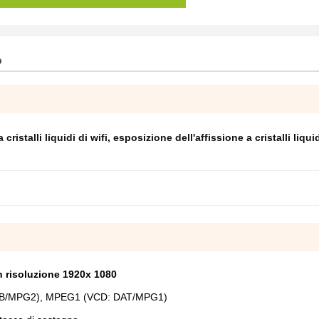
o
ristalli liquidi di wifi
,
esposizione dell'affissione a cristalli liquid
n risoluzione 1920x 1080
 VOB/MPG2), MPEG1 (VCD: DAT/MPG1)