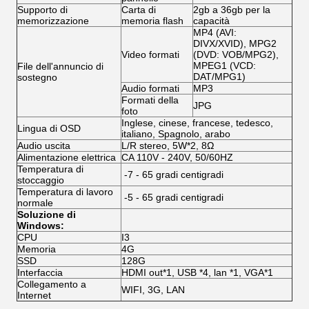
Supporto di
Carta di
2gb a 36gb per la
memorizzazione
memoria flash
capacità
MP4 (AVI:
DIVX/XVID), MPG2
Video formati
(DVD: VOB/MPG2),
MPEG1 (VCD:
File dell'annuncio di
DAT/MPG1)
sostegno
Audio formati
MP3
Formati della
JPG
foto
Inglese, cinese, francese, tedesco,
Lingua di OSD
italiano, Spagnolo, arabo
Audio uscita
L/R stereo, 5W*2, 8Ω
Alimentazione elettrica
CA 110V - 240V, 50/60HZ
Temperatura di
-7 - 65 gradi centigradi
stoccaggio
Temperatura di lavoro
-5 - 65 gradi centigradi
normale
Soluzione di
Windows:
CPU
I3
Memoria
4G
SSD
128G
Interfaccia
HDMI out*1, USB *4, lan *1, VGA*1
Collegamento a
WIFI, 3G, LAN
Internet