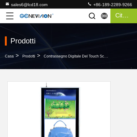
sales6@lcd18.com
+86-189-2289-9266
Citazione
Prodotti
>
>
>
Casa
Prodotti
Contrassegno Digitale Del Touch Screen
Collegame