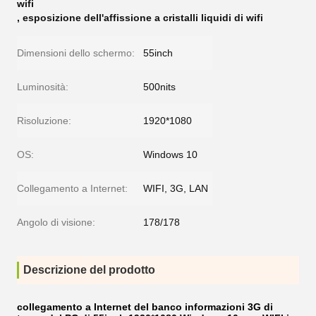
wifi
,
esposizione dell'affissione a cristalli liquidi di wifi
Dimensioni dello schermo:
55inch
Luminosità:
500nits
Risoluzione:
1920*1080
OS:
Windows 10
Collegamento a Internet:
WIFI, 3G, LAN
Angolo di visione:
178/178
Descrizione del prodotto
collegamento a Internet del banco informazioni 3G di