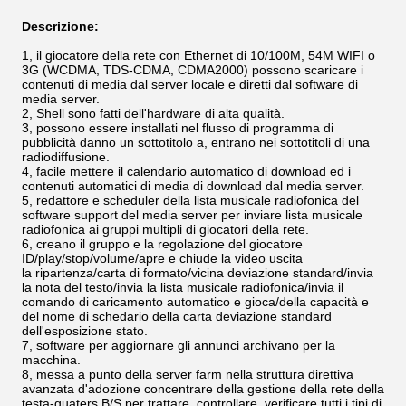
Descrizione:
1, il giocatore della rete con Ethernet di 10/100M, 54M WIFI o
3G (WCDMA, TDS-CDMA, CDMA2000) possono scaricare i
contenuti di media dal server locale e diretti dal software di
media server.
2, Shell sono fatti dell'hardware di alta qualità.
3, possono essere installati nel flusso di programma di
pubblicità danno un sottotitolo a, entrano nei sottotitoli di una
radiodiffusione.
4, facile mettere il calendario automatico di download ed i
contenuti automatici di media di download dal media server.
5, redattore e scheduler della lista musicale radiofonica del
software support del media server per inviare lista musicale
radiofonica ai gruppi multipli di giocatori della rete.
6, creano il gruppo e la regolazione del giocatore
ID/play/stop/volume/apre e chiude la video uscita
la ripartenza/carta di formato/vicina deviazione standard/invia
la nota del testo/invia la lista musicale radiofonica/invia il
comando di caricamento automatico e gioca/della capacità e
del nome di schedario della carta deviazione standard
dell'esposizione stato.
7, software per aggiornare gli annunci archivano per la
macchina.
8, messa a punto della server farm nella struttura direttiva
avanzata d'adozione concentrare della gestione della rete della
testa-quaters B/S per trattare, controllare, verificare tutti i tipi di