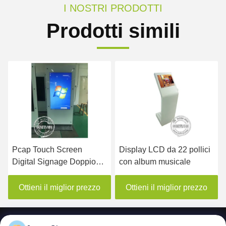
I NOSTRI PRODOTTI
Prodotti simili
een
Display LCD da 22 pollici
Profili in alluminio 
 Doppio
con album musicale
touch screen Digital
Computer
signage Led screen
lato
Display 500cd/M2
or prezzo
Ottieni il miglior prezzo
Ottieni il miglior 
Luminosità