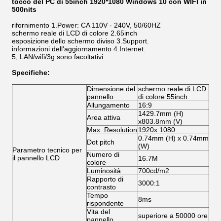
tocco del PC di 55inch 1920*1080 Windows 10 con WIFI in
500nits
rifornimento 1.Power: CA 110V - 240V, 50/60HZ
schermo reale di LCD di colore 2.65inch
esposizione dello schermo diviso 3.Support.
informazioni dell'aggiornamento 4.Internet.
5, LAN/wifi/3g sono facoltativi
Specifiche:
Dimensione del
schermo reale di LCD
pannello
di colore 55inch
Allungamento
16:9
1429.7mm (H)
Area attiva
x803.8mm (V)
Max. Resolution
1920x 1080
0.74mm (H) x 0.74mm
Dot pitch
(W)
Parametro tecnico per
Numero di
il pannello LCD
16.7M
colore
Luminosità
700cd/m2
Rapporto di
3000:1
contrasto
Tempo
8ms
rispondente
Vita del
superiore a 50000 ore
pannello