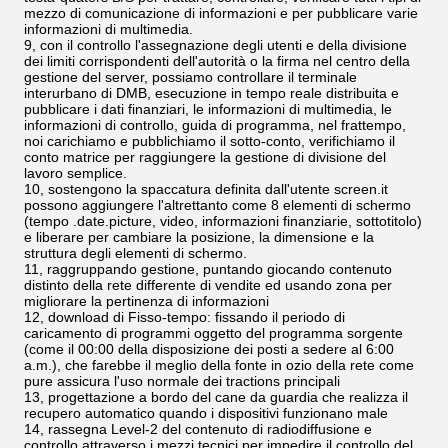
mezzo di comunicazione di informazioni e per pubblicare varie
informazioni di multimedia.
9, con il controllo l'assegnazione degli utenti e della divisione
dei limiti corrispondenti dell'autorità o la firma nel centro della
gestione del server, possiamo controllare il terminale
interurbano di DMB, esecuzione in tempo reale distribuita e
pubblicare i dati finanziari, le informazioni di multimedia, le
informazioni di controllo, guida di programma, nel frattempo,
noi carichiamo e pubblichiamo il sotto-conto, verifichiamo il
conto matrice per raggiungere la gestione di divisione del
lavoro semplice.
10, sostengono la spaccatura definita dall'utente screen.it
possono aggiungere l'altrettanto come 8 elementi di schermo
(tempo .date.picture, video, informazioni finanziarie, sottotitolo)
e liberare per cambiare la posizione, la dimensione e la
struttura degli elementi di schermo.
11, raggruppando gestione, puntando giocando contenuto
distinto della rete differente di vendite ed usando zona per
migliorare la pertinenza di informazioni
12, download di Fisso-tempo: fissando il periodo di
caricamento di programmi oggetto del programma sorgente
(come il 00:00 della disposizione dei posti a sedere al 6:00
a.m.), che farebbe il meglio della fonte in ozio della rete come
pure assicura l'uso normale dei tractions principali
13, progettazione a bordo del cane da guardia che realizza il
recupero automatico quando i dispositivi funzionano male
14, rassegna Level-2 del contenuto di radiodiffusione e
controllo attraverso i mezzi tecnici per impedire il controllo del