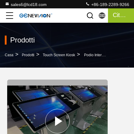
sales6@lcd18.com
+86-189-2289-9266
Citazione
Prodotti
>
>
>
Casa
Prodotti
Touch Screen Kiosk
Podio Interattivo 43" Di Digital Chiosco Del Touch Screen Con Lo Stampatore Ed Il Lettore Di Schede