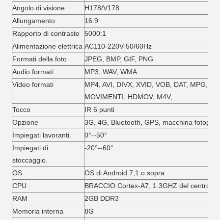
Angolo di visione
H178/V178
Allungamento
16:9
Rapporto di contrasto
5000:1
Alimentazione elettrica
AC110-220V-50/60Hz
Formati della foto
JPEG, BMP, GIF, PNG
Audio formati
MP3, WAV, WMA
Video formati
MP4, AVI, DIVX, XVID, VOB, DAT, MPG, 
MOVIMENTI, HDMOV, M4V,
Tocco
IR 6 punti
Opzione
3G, 4G, Bluetooth, GPS, macchina fotograf
Impiegati lavoranti.
0°--50°
Impiegati di
-20°--60°
stoccaggio.
OS
OS di Android 7,1 o sopra
CPU
BRACCIO Cortex-A7, 1.3GHZ del centro de
RAM
2GB DDR3
Memoria interna
8G