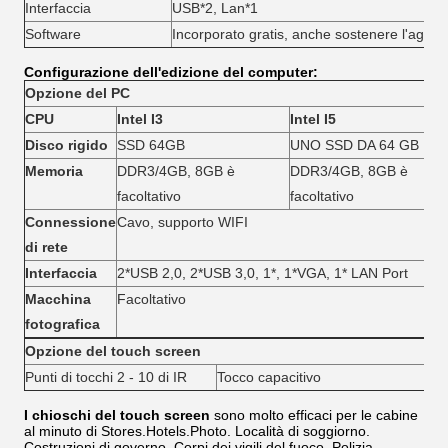
Interfaccia
USB*2, Lan*1
Software
Incorporato gratis, anche sostenere l'aggi
Configurazione dell'edizione del computer:
Opzione del PC
CPU
Intel I3
Intel I5
Disco rigido
SSD 64GB
UNO SSD DA 64 GB
Memoria
DDR3/4GB, 8GB è
DDR3/4GB, 8GB è
facoltativo
facoltativo
Connessione
Cavo, supporto WIFI
di rete
Interfaccia
2*USB 2,0, 2*USB 3,0, 1*, 1*VGA, 1* LAN Port
Macchina
Facoltativo
fotografica
Opzione del touch screen
Punti di tocchi 2 - 10 di IR
Tocco capacitivo
I chioschi del touch screen
sono molto efficaci per le cabine
al minuto di Stores.Hotels.Photo. Località di soggiorno.
Costruzioni di governo. Corpi dei vigili del fuoco. Polizia