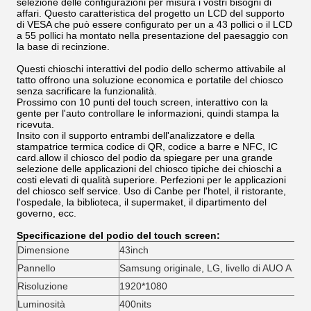
selezione delle configurazioni per misura i vostri bisogni di
affari. Questo caratteristica del progetto un LCD del supporto
di VESA che può essere configurato per un a 43 pollici o il LCD
a 55 pollici ha montato nella presentazione del paesaggio con
la base di recinzione.
Questi chioschi interattivi del podio dello schermo attivabile al
tatto offrono una soluzione economica e portatile del chiosco
senza sacrificare la funzionalità.
Prossimo con 10 punti del touch screen, interattivo con la
gente per l'auto controllare le informazioni, quindi stampa la
ricevuta.
Insito con il supporto entrambi dell'analizzatore e della
stampatrice termica codice di QR, codice a barre e NFC, IC
card.allow
il chiosco del podio da spiegare per una grande
selezione delle applicazioni del chiosco tipiche dei chioschi a
costi elevati di qualità superiore. Perfezioni per le applicazioni
del chiosco self service.
Uso di
Canbe
per l'hotel, il ristorante,
l'ospedale, la biblioteca, il supermaket, il dipartimento del
governo, ecc.
Specificazione del podio del touch screen:
Dimensione
43inch
Pannello
Samsung originale, LG, livello di AUO A
Risoluzione
1920*1080
Luminosità
400nits