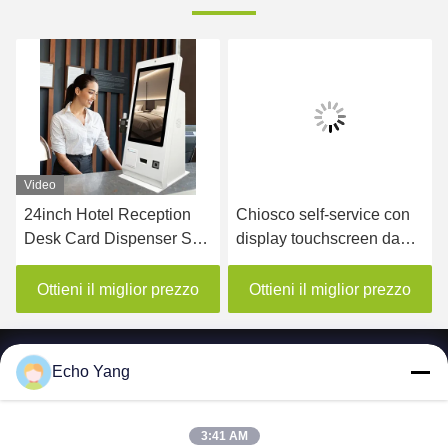
Video
24inch Hotel Reception
Chiosco self-service con
Desk Card Dispenser Self
display touchscreen da
Check In Out Payment
21,5 pollici, Tap To Pay,
Machine with Camera
NFC, pagamento
Ottieni il miglior prezzo
Ottieni il miglior prezzo
contactless
Echo Yang
3:41 AM