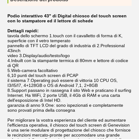
Podio interattivo 43" di Digital chiosco del touch screen
con lo stampatore ed il lettore di schede
Dettagli rapidi:
tavola dello schermo 1.touch con il cavalletto di forma di K,
superficie con il vetro temperato
pannello di TFT LCD del grado di industria di 2.Professional
43inch
video 3.Display/audio/testo/logo
4.Inbuilt con la stampante termica di 80mm e lettore di codice
di QR
5.Web-camera facoltativo
6,10 punti del touch screen di PCAP
il sistema 7.Operating può essere di vittoria 10 CPU OS,
I3/I5/I7, 4+128GB o OS di Android 7,1, 2+8GB
8.Support passano in rassegna il sito Web e praticano il surfing
Internet. Ha WiFi, 2 porte USB, il 4Gb di RAM e una carta
dell'esposizione di Intel HD.
garanzia di anno 9.One: sono ispezionati e completamente
sono provati prima della consegna
Per migliorare la vostra esperienza del cliente ed aumentare
l'efficienza operativa, il chiosco del touch screen di Genevision
è una serie modulare di progettazione del chiosco che fornisce
le recinzioni mercato-pronte per accomodare una grande