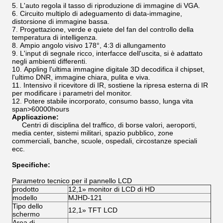
L'auto regola il tasso di riproduzione di immagine di VGA.
Circuito multiplo di adeguamento di data-immagine,
distorsione di immagine bassa.
Progettazione, verde e quiete del fan del controllo della
temperatura di intelligenza.
Ampio angolo visivo 178°, 4:3 di allungamento
L'input di segnale ricco, interfacce dell'uscita, si è adattato
negli ambienti differenti.
Appling l'ultima immagine digitale 3D decodifica il chipset,
l'ultimo DNR, immagine chiara, pulita e viva.
Intensivo il ricevitore di IR, sostiene la ripresa esterna di IR
per modificare i parametri del monitor.
Potere stabile incorporato, consumo basso, lunga vita
span>60000hours
Applicazione:
Centri di disciplina del traffico, di borse valori, aeroporti,
media center, sistemi militari, spazio pubblico, zone
commerciali, banche, scuole, ospedali, circostanze speciali
ecc.
Specifiche:
Parametro tecnico per il pannello LCD
prodotto
12,1» monitor di LCD di HD
modello
MJHD-121
Tipo dello
12,1» TFT LCD
schermo
Area di