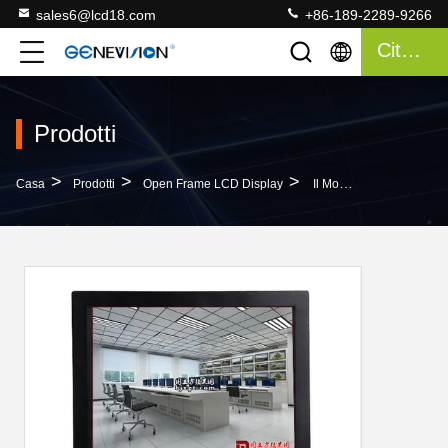
sales6@lcd18.com
+86-189-2289-9266
Citazione
Prodotti
>
>
>
Casa
Prodotti
Open Frame LCD Display
Il Monitor LCD BNC, TFT Avoirdupois Del CCTV Dell'automobile Ha Introdotto L'alta Luminosità Del Monitor LCD A 12,1 Pollici