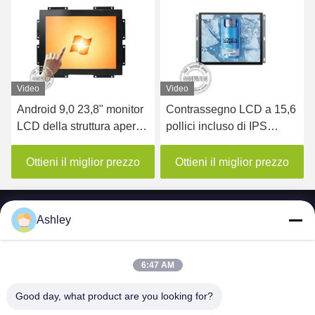
Video
Video
Vid
Android 9,0 23,8" monitor
Contrassegno LCD a 15,6
sis
LCD della struttura aperta
pollici incluso di IPS
mon
del touch screen di PCAP
Digital della pagina aperta
del
alt
Ottieni il miglior prezzo
Ottieni il miglior prezzo
O
Ashley
6:47 AM
SHENZHEN MERCEDESTECHNOLOGY CO.,
LTD.
Good day, what product are you looking for?