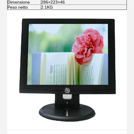
Dimensione
286×223×46
Peso netto
2.1KG