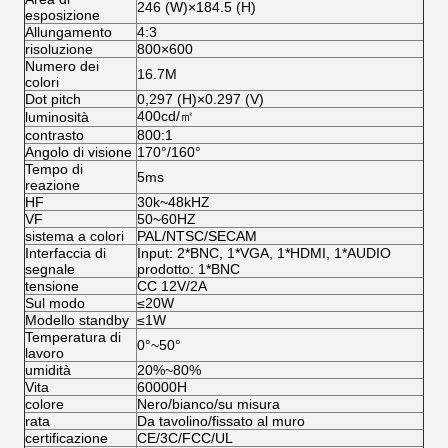
246 (W)×184.5 (H)
esposizione
Allungamento
4:3
risoluzione
800×600
Numero dei
16.7M
colori
Dot pitch
0,297 (H)×0.297 (V)
400cd/㎡
luminosità
contrasto
800:1
Angolo di visione
170°/160°
Tempo di
5ms
reazione
HF
30k~48kHZ
VF
50~60HZ
sistema a colori
PAL/NTSC/SECAM
Interfaccia di
Input: 2*BNC, 1*VGA, 1*HDMI, 1*AUDIO
segnale
prodotto: 1*BNC
tensione
CC 12V/2A
Sul modo
≤20W
Modello standby
≤1W
Temperatura di
0°~50°
lavoro
umidità
20%~80%
Vita
60000H
colore
Nero/bianco/su misura
rata
Da tavolino/fissato al muro
certificazione
CE/3C/FCC/UL